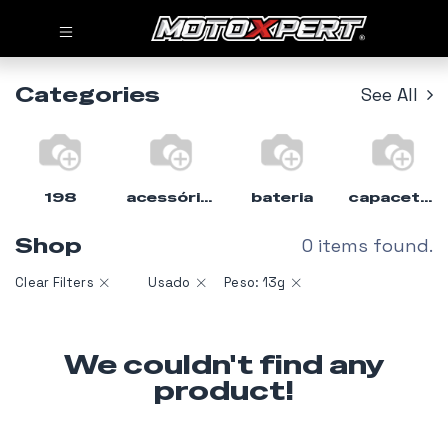
Categories
See All
198
acessórios
bateria
capacete%moto
Shop
0 items found.
Clear Filters
Usado
Peso: 13g
We couldn't find any
product!