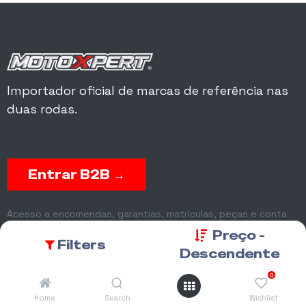
Importador oficial de marcas de referência nas
duas rodas.
Entrar B2B →
Acesso a encomendas, garantias, matrículas, peças e conta
corrente.
Preço -
Filters
Descendente
0
Home
Search
Wishlist