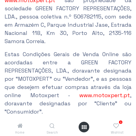
www.motoxpert.pt
são propriedade da
sociedade GREEN FACTORY REPRESENTAÇÕES,
LDA., pessoa coletiva n.º 506782115, com sede
em Armazém C, Parque Industrial Jase, Estrada
Nacional 118, Km 30, Porto Alto, 2135-116
Samora Correia.
Estas Condições Gerais de Venda Online são
acordadas entre a GREEN FACTORY
REPRESENTAÇÕES, LDA., doravante designada
por “MOTOXPERT” ou “Vendedor”, e as pessoas
que desejem efetuar compras através da loja
online Motoxpert -
www.motoxpert.pt
,
doravante designadas por “Cliente” ou
“Consumidor”.
0
Estas condições aplicam-se exclusivamente a
pessoas singulares não comerciantes,
Home
Search
Wishlist